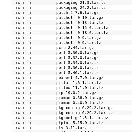
-rw-r--r--
packaging-21.3.tar.lz
-rw-r--r--
packaging-24.2.tar.lz
-rw-r--r--
patch-2.7.6.tar.gz
-rw-r--r--
patchelf-0.10.tar.gz
-rw-r--r--
patchelf-0.13.tar.lz
-rw-r--r--
patchelf-0.15.0.tar.lz
-rw-r--r--
patchelf-0.18.0.tar.lz
-rw-r--r--
patchelf-0.9.tar.gz
-rw-r--r--
patchelf-0.9.tar.lz
-rw-r--r--
pcre-8.44.tar.gz
-rw-r--r--
perl-5.30.0.tar.gz
-rw-r--r--
perl-5.32.0.tar.gz
-rw-r--r--
perl-5.34.0.tar.lz
-rw-r--r--
perl-5.36.0.tar.lz
-rw-r--r--
perl-5.40.1.tar.lz
-rw-r--r--
pexpect-4.7.0.tar.gz
-rw-r--r--
pillar-1.6.1.tar.lz
-rw-r--r--
pillow-11.1.0.tar.lz
-rw-r--r--
pip-19.0.2.tar.gz
-rw-r--r--
pixman-0.38.0.tar.gz
-rw-r--r--
pixman-0.40.0.tar.lz
-rw-r--r--
pkg-config-0.29.2.tar.gz
-rw-r--r--
pkg-config-0.29.2.tar.lz
-rw-r--r--
pkgconfig-1.5.1.tar.gz
-rw-r--r--
plplot-5.15.0.tar.lz
-rw-r--r--
ply-3.11.tar.lz