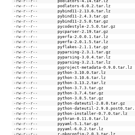
-rw-r--r--
podlators-4.14.tar.lz
-rw-r--r--
podlators-6.0.2.tar.lz
-rw-r--r--
pybind11-2.13.6.tar.lz
-rw-r--r--
pybind11-2.4.3.tar.gz
-rw-r--r--
pybind11-2.5.0.tar.gz
-rw-r--r--
pycodestyle-2.5.0.tar.gz
-rw-r--r--
pycparser-2.19.tar.gz
-rw-r--r--
pyerfa-2.0.0.1.tar.lz
-rw-r--r--
pyerfa-2.0.1.5.tar.lz
-rw-r--r--
pyflakes-2.1.1.tar.gz
-rw-r--r--
pyparsing-2.3.1.tar.gz
-rw-r--r--
pyparsing-3.0.4.tar.lz
-rw-r--r--
pyparsing-3.2.1.tar.lz
-rw-r--r--
pyproject-metadata-0.9.0.tar.lz
-rw-r--r--
python-3.10.0.tar.lz
-rw-r--r--
python-3.10.6.tar.lz
-rw-r--r--
python-3.13.2.tar.lz
-rw-r--r--
python-3.7.3.tar.gz
-rw-r--r--
python-3.7.4.tar.gz
-rw-r--r--
python-3.8.5.tar.gz
-rw-r--r--
python-dateutil-2.8.0.tar.gz
-rw-r--r--
python-dateutil-2.9.0.post0.tar.
-rw-r--r--
python-installer-0.7.0.tar.lz
-rw-r--r--
pythran-0.11.0.tar.lz
-rw-r--r--
pyyaml-5.1.tar.gz
-rw-r--r--
pyyaml-6.0.2.tar.lz
-rw-r--r--
r-pkgconfig-2.0.3.tar.lz