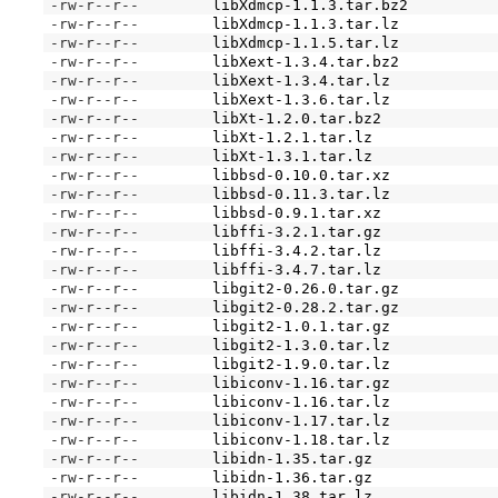
-rw-r--r--
libXdmcp-1.1.3.tar.bz2
-rw-r--r--
libXdmcp-1.1.3.tar.lz
-rw-r--r--
libXdmcp-1.1.5.tar.lz
-rw-r--r--
libXext-1.3.4.tar.bz2
-rw-r--r--
libXext-1.3.4.tar.lz
-rw-r--r--
libXext-1.3.6.tar.lz
-rw-r--r--
libXt-1.2.0.tar.bz2
-rw-r--r--
libXt-1.2.1.tar.lz
-rw-r--r--
libXt-1.3.1.tar.lz
-rw-r--r--
libbsd-0.10.0.tar.xz
-rw-r--r--
libbsd-0.11.3.tar.lz
-rw-r--r--
libbsd-0.9.1.tar.xz
-rw-r--r--
libffi-3.2.1.tar.gz
-rw-r--r--
libffi-3.4.2.tar.lz
-rw-r--r--
libffi-3.4.7.tar.lz
-rw-r--r--
libgit2-0.26.0.tar.gz
-rw-r--r--
libgit2-0.28.2.tar.gz
-rw-r--r--
libgit2-1.0.1.tar.gz
-rw-r--r--
libgit2-1.3.0.tar.lz
-rw-r--r--
libgit2-1.9.0.tar.lz
-rw-r--r--
libiconv-1.16.tar.gz
-rw-r--r--
libiconv-1.16.tar.lz
-rw-r--r--
libiconv-1.17.tar.lz
-rw-r--r--
libiconv-1.18.tar.lz
-rw-r--r--
libidn-1.35.tar.gz
-rw-r--r--
libidn-1.36.tar.gz
-rw-r--r--
libidn-1.38.tar.lz