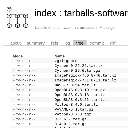
index
:
tarballs-softwar
Tarballs of all software that are used in Maneage
about
summary
refs
log
tree
commit
diff
Mode
Name
-rw-r--r--
.gitignore
-rw-r--r--
Cython-0.29.24.tar.lz
-rw-r--r--
Cython-0.29.6.tar.gz
-rw-r--r--
ImageMagick-7.0.8-46.tar.xz
-rw-r--r--
ImageMagick-7.1.0-13.tar.lz
-rw-r--r--
MASS-7.3-54.tar.lz
-rw-r--r--
OpenBLAS-0.3.10.tar.gz
-rw-r--r--
OpenBLAS-0.3.18.tar.lz
-rw-r--r--
OpenBLAS-0.3.21.tar.lz
-rw-r--r--
Pillow-8.4.0.tar.lz
-rw-r--r--
PyYAML-5.1.tar.gz
-rw-r--r--
Python-3.7.3.tgz
-rw-r--r--
R-3.6.2.tar.gz
-rw-r--r--
R-4.0.2.tar.gz