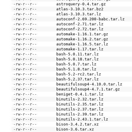
-rw-r--r--
astroquery-0.4.tar.gz
-rw-r--r--
atlas-3.10.3.tar.bz2
-rw-r--r--
atlas-3.10.3.tar.lz
-rw-r--r--
autoconf-2.69.200-babc.tar.lz
-rw-r--r--
autoconf-2.71.tar.lz
-rw-r--r--
autoconf-2.72.tar.lz
-rw-r--r--
automake-1.16.1.tar.gz
-rw-r--r--
automake-1.16.2.tar.gz
-rw-r--r--
automake-1.16.5.tar.lz
-rw-r--r--
automake-1.17.tar.lz
-rw-r--r--
bash-5.0.11.tar.lz
-rw-r--r--
bash-5.0.18.tar.lz
-rw-r--r--
bash-5.0.7.tar.lz
-rw-r--r--
bash-5.1.8.tar.lz
-rw-r--r--
bash-5.2-rc2.tar.lz
-rw-r--r--
bash-5.2.37.tar.lz
-rw-r--r--
beautifulsoup4-4.10.0.tar.lz
-rw-r--r--
beautifulsoup4-4.7.1.tar.gz
-rw-r--r--
beniget-0.4.1.tar.lz
-rw-r--r--
binutils-2.32.tar.lz
-rw-r--r--
binutils-2.35.tar.lz
-rw-r--r--
binutils-2.37.tar.lz
-rw-r--r--
binutils-2.39.tar.lz
-rw-r--r--
binutils-2.43.1.tar.lz
-rw-r--r--
bison-3.4.2.tar.xz
-rw-r--r--
bison-3.6.tar.xz