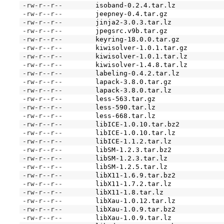
-rw-r--r--
isoband-0.2.4.tar.lz
-rw-r--r--
jeepney-0.4.tar.gz
-rw-r--r--
jinja2-3.0.3.tar.lz
-rw-r--r--
jpegsrc.v9b.tar.gz
-rw-r--r--
keyring-18.0.0.tar.gz
-rw-r--r--
kiwisolver-1.0.1.tar.gz
-rw-r--r--
kiwisolver-1.0.1.tar.lz
-rw-r--r--
kiwisolver-1.4.8.tar.lz
-rw-r--r--
labeling-0.4.2.tar.lz
-rw-r--r--
lapack-3.8.0.tar.gz
-rw-r--r--
lapack-3.8.0.tar.lz
-rw-r--r--
less-563.tar.gz
-rw-r--r--
less-590.tar.lz
-rw-r--r--
less-668.tar.lz
-rw-r--r--
libICE-1.0.10.tar.bz2
-rw-r--r--
libICE-1.0.10.tar.lz
-rw-r--r--
libICE-1.1.2.tar.lz
-rw-r--r--
libSM-1.2.3.tar.bz2
-rw-r--r--
libSM-1.2.3.tar.lz
-rw-r--r--
libSM-1.2.5.tar.lz
-rw-r--r--
libX11-1.6.9.tar.bz2
-rw-r--r--
libX11-1.7.2.tar.lz
-rw-r--r--
libX11-1.8.tar.lz
-rw-r--r--
libXau-1.0.12.tar.lz
-rw-r--r--
libXau-1.0.9.tar.bz2
-rw-r--r--
libXau-1.0.9.tar.lz