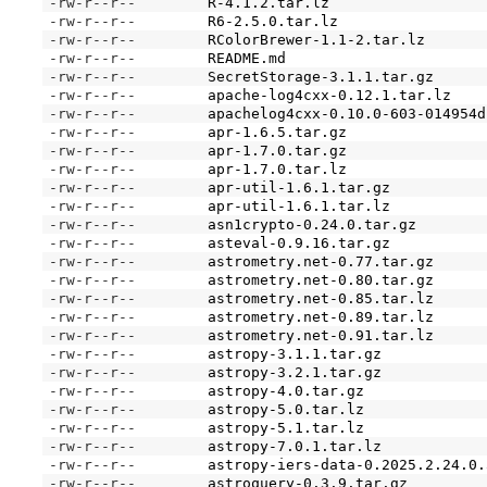
-rw-r--r--
R-4.1.2.tar.lz
-rw-r--r--
R6-2.5.0.tar.lz
-rw-r--r--
RColorBrewer-1.1-2.tar.lz
-rw-r--r--
README.md
-rw-r--r--
SecretStorage-3.1.1.tar.gz
-rw-r--r--
apache-log4cxx-0.12.1.tar.lz
-rw-r--r--
apachelog4cxx-0.10.0-603-014954d
-rw-r--r--
apr-1.6.5.tar.gz
-rw-r--r--
apr-1.7.0.tar.gz
-rw-r--r--
apr-1.7.0.tar.lz
-rw-r--r--
apr-util-1.6.1.tar.gz
-rw-r--r--
apr-util-1.6.1.tar.lz
-rw-r--r--
asn1crypto-0.24.0.tar.gz
-rw-r--r--
asteval-0.9.16.tar.gz
-rw-r--r--
astrometry.net-0.77.tar.gz
-rw-r--r--
astrometry.net-0.80.tar.gz
-rw-r--r--
astrometry.net-0.85.tar.lz
-rw-r--r--
astrometry.net-0.89.tar.lz
-rw-r--r--
astrometry.net-0.91.tar.lz
-rw-r--r--
astropy-3.1.1.tar.gz
-rw-r--r--
astropy-3.2.1.tar.gz
-rw-r--r--
astropy-4.0.tar.gz
-rw-r--r--
astropy-5.0.tar.lz
-rw-r--r--
astropy-5.1.tar.lz
-rw-r--r--
astropy-7.0.1.tar.lz
-rw-r--r--
astropy-iers-data-0.2025.2.24.0.
-rw-r--r--
astroquery-0.3.9.tar.gz