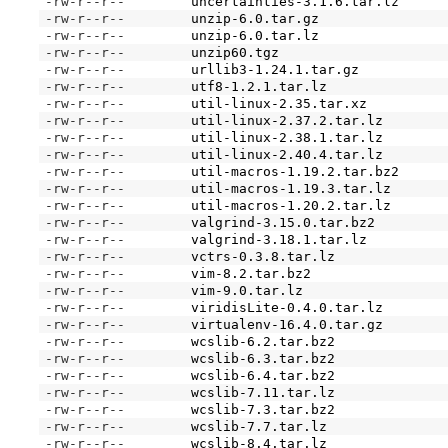
-rw-r--r--
uncertainties-3.1.6.tar.lz
-rw-r--r--
unzip-6.0.tar.gz
-rw-r--r--
unzip-6.0.tar.lz
-rw-r--r--
unzip60.tgz
-rw-r--r--
urllib3-1.24.1.tar.gz
-rw-r--r--
utf8-1.2.1.tar.lz
-rw-r--r--
util-linux-2.35.tar.xz
-rw-r--r--
util-linux-2.37.2.tar.lz
-rw-r--r--
util-linux-2.38.1.tar.lz
-rw-r--r--
util-linux-2.40.4.tar.lz
-rw-r--r--
util-macros-1.19.2.tar.bz2
-rw-r--r--
util-macros-1.19.3.tar.lz
-rw-r--r--
util-macros-1.20.2.tar.lz
-rw-r--r--
valgrind-3.15.0.tar.bz2
-rw-r--r--
valgrind-3.18.1.tar.lz
-rw-r--r--
vctrs-0.3.8.tar.lz
-rw-r--r--
vim-8.2.tar.bz2
-rw-r--r--
vim-9.0.tar.lz
-rw-r--r--
viridisLite-0.4.0.tar.lz
-rw-r--r--
virtualenv-16.4.0.tar.gz
-rw-r--r--
wcslib-6.2.tar.bz2
-rw-r--r--
wcslib-6.3.tar.bz2
-rw-r--r--
wcslib-6.4.tar.bz2
-rw-r--r--
wcslib-7.11.tar.lz
-rw-r--r--
wcslib-7.3.tar.bz2
-rw-r--r--
wcslib-7.7.tar.lz
-rw-r--r--
wcslib-8.4.tar.lz