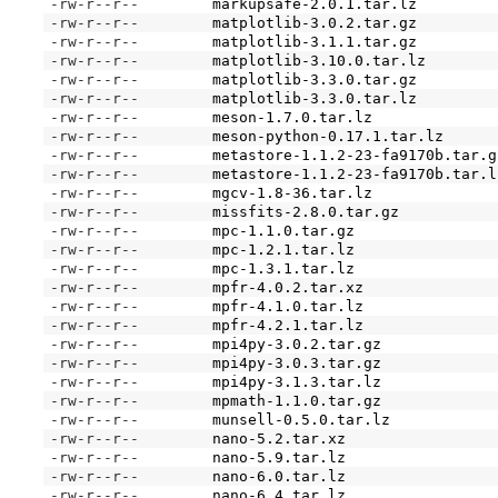
-rw-r--r--
markupsafe-2.0.1.tar.lz
-rw-r--r--
matplotlib-3.0.2.tar.gz
-rw-r--r--
matplotlib-3.1.1.tar.gz
-rw-r--r--
matplotlib-3.10.0.tar.lz
-rw-r--r--
matplotlib-3.3.0.tar.gz
-rw-r--r--
matplotlib-3.3.0.tar.lz
-rw-r--r--
meson-1.7.0.tar.lz
-rw-r--r--
meson-python-0.17.1.tar.lz
-rw-r--r--
metastore-1.1.2-23-fa9170b.tar.g
-rw-r--r--
metastore-1.1.2-23-fa9170b.tar.l
-rw-r--r--
mgcv-1.8-36.tar.lz
-rw-r--r--
missfits-2.8.0.tar.gz
-rw-r--r--
mpc-1.1.0.tar.gz
-rw-r--r--
mpc-1.2.1.tar.lz
-rw-r--r--
mpc-1.3.1.tar.lz
-rw-r--r--
mpfr-4.0.2.tar.xz
-rw-r--r--
mpfr-4.1.0.tar.lz
-rw-r--r--
mpfr-4.2.1.tar.lz
-rw-r--r--
mpi4py-3.0.2.tar.gz
-rw-r--r--
mpi4py-3.0.3.tar.gz
-rw-r--r--
mpi4py-3.1.3.tar.lz
-rw-r--r--
mpmath-1.1.0.tar.gz
-rw-r--r--
munsell-0.5.0.tar.lz
-rw-r--r--
nano-5.2.tar.xz
-rw-r--r--
nano-5.9.tar.lz
-rw-r--r--
nano-6.0.tar.lz
-rw-r--r--
nano-6.4.tar.lz