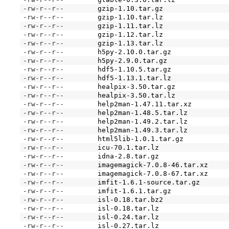
-rw-r--r--
gzip-1.10.tar.gz
-rw-r--r--
gzip-1.10.tar.lz
-rw-r--r--
gzip-1.11.tar.lz
-rw-r--r--
gzip-1.12.tar.lz
-rw-r--r--
gzip-1.13.tar.lz
-rw-r--r--
h5py-2.10.0.tar.gz
-rw-r--r--
h5py-2.9.0.tar.gz
-rw-r--r--
hdf5-1.10.5.tar.gz
-rw-r--r--
hdf5-1.13.1.tar.lz
-rw-r--r--
healpix-3.50.tar.gz
-rw-r--r--
healpix-3.50.tar.lz
-rw-r--r--
help2man-1.47.11.tar.xz
-rw-r--r--
help2man-1.48.5.tar.lz
-rw-r--r--
help2man-1.49.2.tar.lz
-rw-r--r--
help2man-1.49.3.tar.lz
-rw-r--r--
html5lib-1.0.1.tar.gz
-rw-r--r--
icu-70.1.tar.lz
-rw-r--r--
idna-2.8.tar.gz
-rw-r--r--
imagemagick-7.0.8-46.tar.xz
-rw-r--r--
imagemagick-7.0.8-67.tar.xz
-rw-r--r--
imfit-1.6.1-source.tar.gz
-rw-r--r--
imfit-1.6.1.tar.gz
-rw-r--r--
isl-0.18.tar.bz2
-rw-r--r--
isl-0.18.tar.lz
-rw-r--r--
isl-0.24.tar.lz
-rw-r--r--
isl-0.27.tar.lz