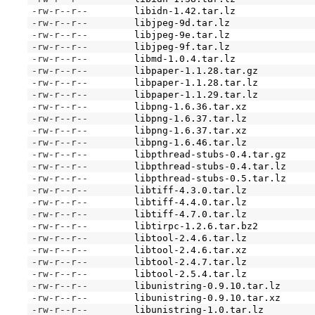
-rw-r--r--
libidn-1.42.tar.lz
-rw-r--r--
libjpeg-9d.tar.lz
-rw-r--r--
libjpeg-9e.tar.lz
-rw-r--r--
libjpeg-9f.tar.lz
-rw-r--r--
libmd-1.0.4.tar.lz
-rw-r--r--
libpaper-1.1.28.tar.gz
-rw-r--r--
libpaper-1.1.28.tar.lz
-rw-r--r--
libpaper-1.1.29.tar.lz
-rw-r--r--
libpng-1.6.36.tar.xz
-rw-r--r--
libpng-1.6.37.tar.lz
-rw-r--r--
libpng-1.6.37.tar.xz
-rw-r--r--
libpng-1.6.46.tar.lz
-rw-r--r--
libpthread-stubs-0.4.tar.gz
-rw-r--r--
libpthread-stubs-0.4.tar.lz
-rw-r--r--
libpthread-stubs-0.5.tar.lz
-rw-r--r--
libtiff-4.3.0.tar.lz
-rw-r--r--
libtiff-4.4.0.tar.lz
-rw-r--r--
libtiff-4.7.0.tar.lz
-rw-r--r--
libtirpc-1.2.6.tar.bz2
-rw-r--r--
libtool-2.4.6.tar.lz
-rw-r--r--
libtool-2.4.6.tar.xz
-rw-r--r--
libtool-2.4.7.tar.lz
-rw-r--r--
libtool-2.5.4.tar.lz
-rw-r--r--
libunistring-0.9.10.tar.lz
-rw-r--r--
libunistring-0.9.10.tar.xz
-rw-r--r--
libunistring-1.0.tar.lz